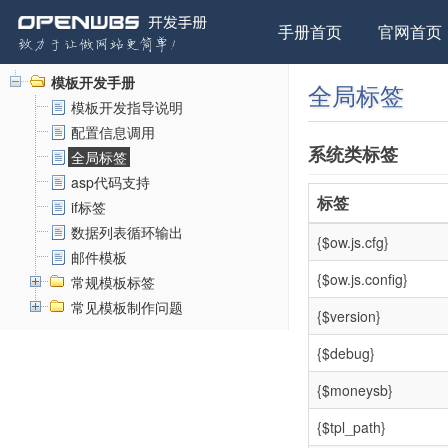
手册首页
官网首页
模板开发手册
全局标签
模板开发指导说明
配置信息调用
系统类标签
全局标签
asp代码支持
标签
if标签
数据列表循环输出
{$ow.js.cfg}
邮件模板
{$ow.js.config}
常规模板标签
常见模板制作问题
{$version}
{$debug}
{$moneysb}
{$tpl_path}