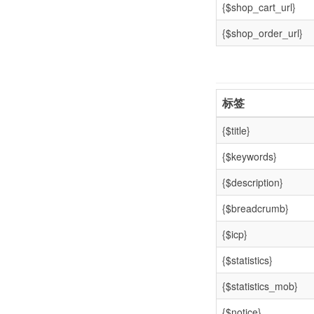
{$shop_cart_url}
{$shop_order_url}
标签
{$title}
{$keywords}
{$description}
{$breadcrumb}
{$icp}
{$statistics}
{$statistics_mob}
{$notice}