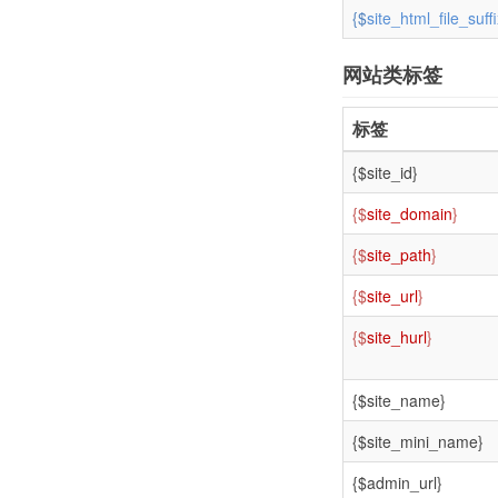
{$
site_html_file_suff
网站类标签
标签
{$site_id}
{$
site_domain
}
{$
site_path
}
{$
site_url
}
{$
site_hurl
}
{$site_name}
{$site_mini_name}
{$admin_url}