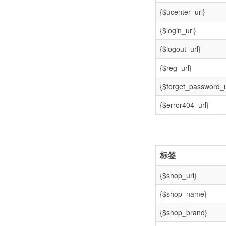
{$ucenter_url}
{$login_url}
{$logout_url}
{$reg_url}
{$forget_password_u
{$error404_url}
标签
{$shop_url}
{$shop_name}
{$shop_brand}