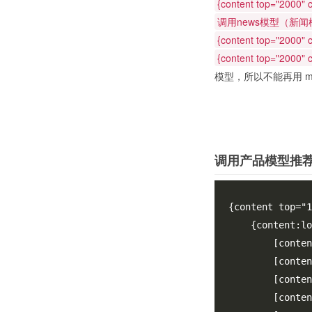
{content top="2000" 
调用news模型（新
{content top="2000" 
{content top="2000" c
模型，所以不能再用 mod
调用产品模型推荐
{content top="1
    {content:lo
        [conte
        [conte
        [conte
        [conte