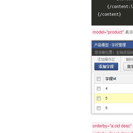
    {/content:l
{/content}
model="product"
表
orderby="a.cid desc"