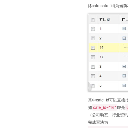
{$cate:cate_id}
其中cate_id可以直接
如
cate_id="16"
即是
（公司动态、行业资讯
完成写法为：