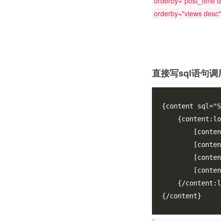
orderby="post_time d
orderby="views desc"
直接写sql语句
{content sql="S
    {content:lo
        [con
        [con
        [conte
        [conte
    {/content:l
{/content}