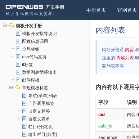
手册首页
官网首页
模板开发手册
内容列表
模板开发指导说明
配置信息调用
全局标签
网站分普通
内容
asp代码支持
这里的
内容列表
if标签
客列表等等
数据列表循环输出
邮件模板
内容有以下通用
常规模板标签
导航(菜单)列表
字段
说明
广告调用标签
自定义标签
cid
内容id
自定义表单
cate_id
所属栏
栏目(分类)页
输出栏目(分类)
sequence
排序