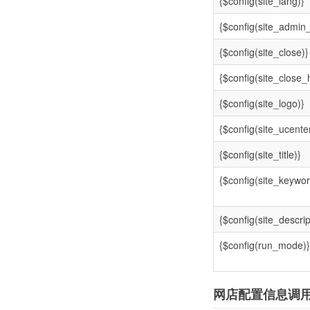
{$config(site_lang)}
{$config(site_admin_
{$config(site_close)}
{$config(site_close_
{$config(site_logo)}
{$config(site_ucente
{$config(site_title)}
{$config(site_keywor
{$config(site_descrip
{$config(run_mode)}
网店配置信息调