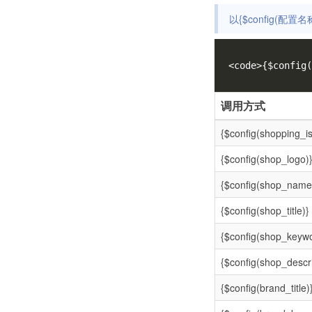
以{$config(配置名
<code>{$config(
调用方式
{$config(shopping_i
{$config(shop_logo)
{$config(shop_name
{$config(shop_title)}
{$config(shop_keywo
{$config(shop_descri
{$config(brand_title)